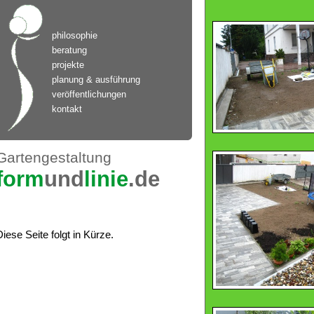
philosophie
beratung
projekte
planung & ausführung
veröffentlichungen
kontakt
Gartengestaltung
form
und
linie
.de
Diese Seite folgt in Kürze.